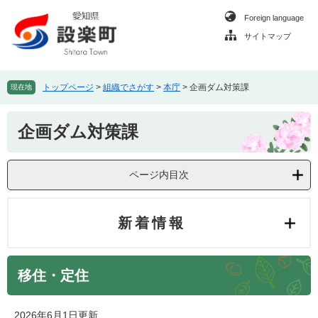
ペ
メ
Foreign language
ー
ニ
ジ
ュ
サイトマップ
の
ー
先
を
頭
飛
トップページ
>
組織でさがす
>
本庁
>
企画ダム対策課
現在地
で
ば
す
し
本
。
て
企画ダム対策課
文
本
文
へ
ページ内目次
新着情報
移住・定住
2026年6月1日更新