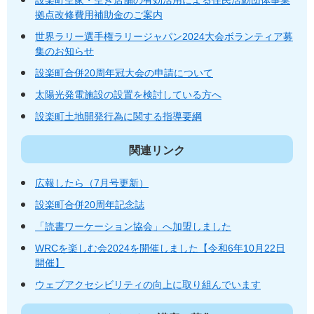
拠点改修費用補助金のご案内
世界ラリー選手権ラリージャパン2024大会ボランティア募
集のお知らせ
設楽町合併20周年冠大会の申請について
太陽光発電施設の設置を検討している方へ
設楽町土地開発行為に関する指導要綱
関連リンク
広報したら（7月号更新）
設楽町合併20周年記念誌
「読書ワーケーション協会」へ加盟しました
WRCを楽しむ会2024を開催しました【令和6年10月22日
開催】
ウェブアクセシビリティの向上に取り組んでいます