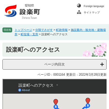
ペ
メ
Foreign language
ー
ニ
ジ
ュ
サイトマップ
の
ー
先
を
頭
飛
トップページ
>
分類でさがす
>
町政情報
>
施設案内・観光地・避難場
現在地
で
ば
所
>
町役場・支所
>
設楽町へのアクセス
す
し
。
て
本
設楽町へのアクセス
本
文
文
へ
ページ内目次
ページID：0001164
更新日：2022年3月28日更新