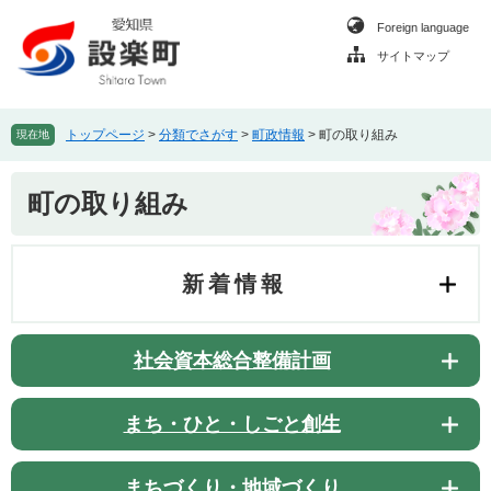
ペ
メ
Foreign language
ー
ニ
ジ
ュ
サイトマップ
の
ー
先
を
頭
飛
トップページ
>
分類でさがす
>
町政情報
>
町の取り組み
現在地
で
ば
す
し
本
。
て
町の取り組み
文
本
文
へ
新着情報
社会資本総合整備計画
まち・ひと・しごと創生
まちづくり・地域づくり