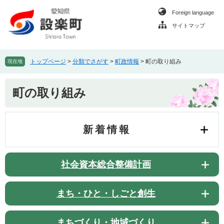
ペ
メ
Foreign language
ー
ニ
ジ
ュ
サイトマップ
の
ー
先
を
頭
飛
トップページ
>
分類でさがす
>
町政情報
>
町の取り組み
現在地
で
ば
す
し
本
。
て
町の取り組み
文
本
文
へ
新着情報
社会資本総合整備計画
まち・ひと・しごと創生
まちづくり・地域づくり