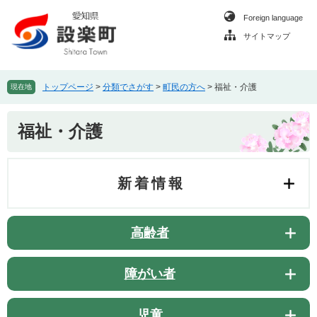
ペ
メ
Foreign language
ー
ニ
ジ
ュ
サイトマップ
の
ー
先
を
頭
飛
トップページ
>
分類でさがす
>
町民の方へ
>
福祉・介護
現在地
で
ば
す
し
本
。
て
福祉・介護
文
本
文
へ
新着情報
高齢者
障がい者
児童