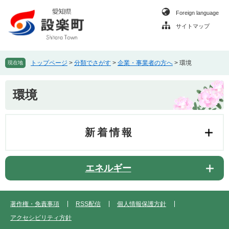
ペ
メ
Foreign language
ー
ニ
ジ
ュ
サイトマップ
の
ー
先
を
頭
飛
トップページ
>
分類でさがす
>
企業・事業者の方へ
>
環境
現在地
で
ば
す
し
本
。
て
環境
文
本
文
へ
新着情報
エネルギー
著作権・免責事項
RSS配信
個人情報保護方針
アクセシビリティ方針