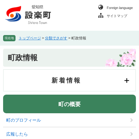
ペ
メ
Foreign language
ー
ニ
ジ
ュ
サイトマップ
の
ー
先
を
頭
飛
トップページ
>
分類でさがす
>
町政情報
現在地
で
ば
す
し
本
。
て
町政情報
文
本
文
へ
新着情報
町の概要
町のプロフィール
広報したら