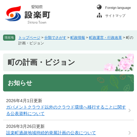
ペ
メ
Foreign language
ー
ニ
ジ
ュ
サイトマップ
の
ー
先
を
頭
飛
トップページ
>
分類でさがす
>
町政情報
>
町政運営・行政改革
>
町の
現在地
で
ば
計画・ビジョン
す
し
。
て
本
町の計画・ビジョン
本
文
文
へ
お知らせ
2026年4月1日更新
ガバメントクラウド以外のクラウド環境へ移行することに関す
る公表資料について
2026年3月26日更新
設楽町過疎地域持続的発展計画の公表について