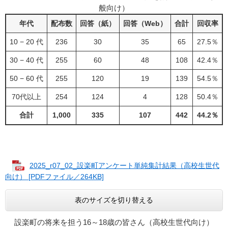
般向け）
年代
配布数
回答（紙）
回答（Web）
合計
回収率
10 − 20 代
236
30
35
65
27.5％
30 − 40 代
255
60
48
108
42.4％
50 − 60 代
255
120
19
139
54.5％
70代以上
254
124
4
128
50.4％
合計
1,000
335
107
442
44.2％
2025_r07_02_設楽町アンケート単純集計結果（高校生世代
向け） [PDFファイル／264KB]
表のサイズを切り替える
設楽町の将来を担う16～18歳の皆さん（高校生世代向け）