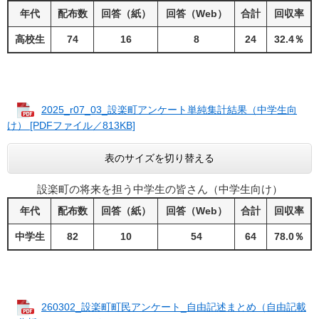
年代
配布数
回答（紙）
回答（Web）
合計
回収率
高校生
74
16
8
24
32.4％
2025_r07_03_設楽町アンケート単純集計結果（中学生向
け） [PDFファイル／813KB]
表のサイズを切り替える
設楽町の将来を担う中学生の皆さん（中学生向け）
年代
配布数
回答（紙）
回答（Web）
合計
回収率
中学生
82
10
54
64
78.0％
260302_設楽町町民アンケート_自由記述まとめ（自由記載