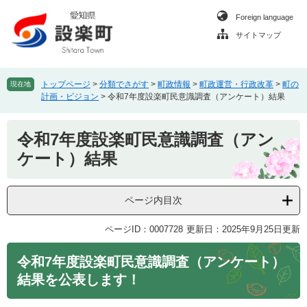
ペ
メ
Foreign language
ー
ニ
ジ
ュ
サイトマップ
の
ー
先
を
頭
飛
トップページ
>
分類でさがす
>
町政情報
>
町政運営・行政改革
>
町の
現在地
で
ば
計画・ビジョン
>
令和7年度設楽町民意識調査（アンケート）結果
す
し
。
て
本
令和7年度設楽町民意識調査（アン
本
文
文
ケート）結果
へ
ページ内目次
ページID：0007728
更新日：2025年9月25日更新
令和7年度設楽町民意識調査（アンケート）
結果を公表します！