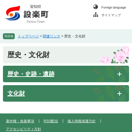
ペ
メ
Foreign language
ー
ニ
ジ
ュ
サイトマップ
の
ー
先
を
頭
飛
トップページ
>
関連リンク
>
歴史・文化財
現在地
で
ば
す
し
本
。
て
歴史・文化財
文
本
文
へ
歴史・史跡・遺跡
文化財
著作権・免責事項
RSS配信
個人情報保護方針
アクセシビリティ方針