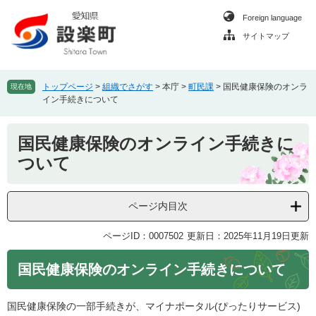
ペ
メ
Foreign language
ー
ニ
ジ
ュ
サイトマップ
の
ー
先
を
頭
飛
トップページ
>
組織でさがす
>
本庁
>
町民課
>
国民健康保険のオンラ
現在地
で
ば
イン手続きについて
す
し
。
て
本
国民健康保険のオンライン手続きに
本
文
文
ついて
へ
ページ内目次
ページID：0007502
更新日：2025年11月19日更新
国民健康保険のオンライン手続きについて
国民健康保険の一部手続きが、マイナポータル(ぴったりサービス)