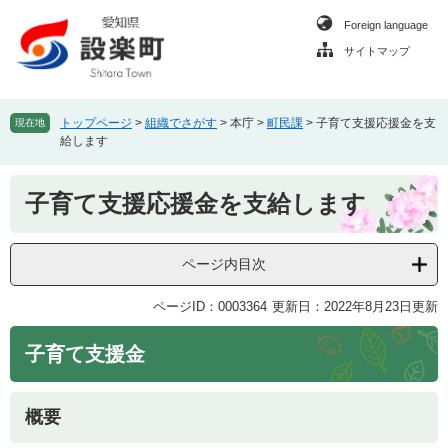
ペ
メ
Foreign language
ー
ニ
ジ
ュ
サイトマップ
の
ー
先
を
頭
飛
トップページ
>
組織でさがす
>
本庁
>
町民課
>
子育て支援応援金を支
現在地
で
ば
給します
す
し
。
て
本
子育て支援応援金を支給します
本
文
文
へ
ページ内目次
ページID：0003364
更新日：2022年8月23日更新
子育て支援金
概要