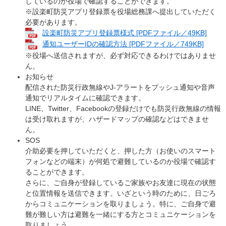
しているのか役場で確認することができます。
※設楽町防災アプリ登録票を役場総務課へ提出していただく
必要があります。
設楽町防災アプリ登録票様式 [PDFファイル／49KB]
通知ユーザーIDの確認方法 [PDFファイル／749KB]
※役場へ送信されますが、必ず対応できるわけではありませ
ん。
お知らせ
配信された防災行政無線やJ-アラートをプッシュ通知や音声
通知でリアルタイムに確認できます。
LINE、Twitter、Facebookの登録だけでも防災行政無線の情報
は受け取れますが、ハザードマップの確認などはできませ
ん。
SOS
介助必要を押していただくと、押した方（お使いのスマート
フォンなどの端末）が何処で避難しているのか役場で確認す
ることができます。
さらに、ご自身が登録しているご家族やお友達に現在の状態
と位置情報を送信できます。いざという時のために、日ごろ
からコミュニケーションを取りましょう。特に、ご自身で避
難が難しい方は避難を一緒にする方とコミュニケーションを
取りましょう。