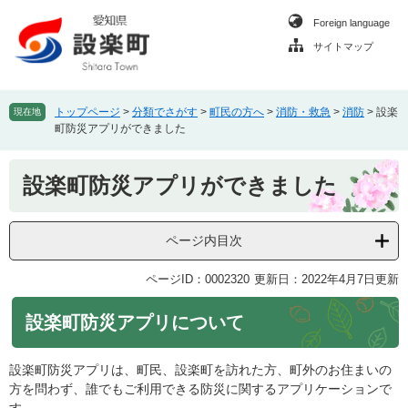
ペ
メ
Foreign language
ー
ニ
ジ
ュ
サイトマップ
の
ー
先
を
頭
飛
トップページ
>
分類でさがす
>
町民の方へ
>
消防・救急
>
消防
>
設楽
現在地
で
ば
町防災アプリができました
す
し
。
て
本
設楽町防災アプリができました
本
文
文
へ
ページ内目次
ページID：0002320
更新日：2022年4月7日更新
設楽町防災アプリについて
設楽町防災アプリは、町民、設楽町を訪れた方、町外のお住まいの
方を問わず、誰でもご利用できる防災に関するアプリケーションで
す。