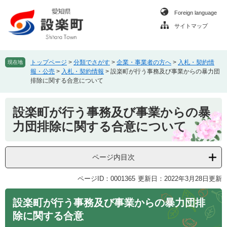
ペ
メ
Foreign language
ー
ニ
ジ
ュ
サイトマップ
の
ー
先
を
頭
飛
トップページ
>
分類でさがす
>
企業・事業者の方へ
>
入札・契約情
現在地
で
ば
報・公売
>
入札・契約情報
>
設楽町が行う事務及び事業からの暴力団
す
し
排除に関する合意について
。
て
本
本
設楽町が行う事務及び事業からの暴
文
文
へ
力団排除に関する合意について
ページ内目次
ページID：0001365
更新日：2022年3月28日更新
設楽町が行う事務及び事業からの暴力団排
除に関する合意