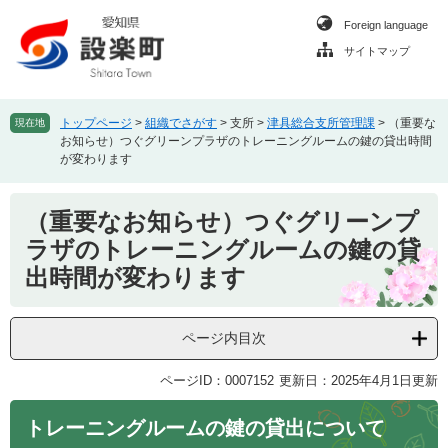
ペ
メ
Foreign language
ー
ニ
ジ
ュ
サイトマップ
の
ー
先
を
頭
飛
トップページ
>
組織でさがす
>
支所
>
津具総合支所管理課
>
（重要な
現在地
で
ば
お知らせ）つぐグリーンプラザのトレーニングルームの鍵の貸出時間
す
し
が変わります
。
て
本
本
（重要なお知らせ）つぐグリーンプ
文
文
へ
ラザのトレーニングルームの鍵の貸
出時間が変わります
ページ内目次
ページID：0007152
更新日：2025年4月1日更新
トレーニングルームの鍵の貸出について