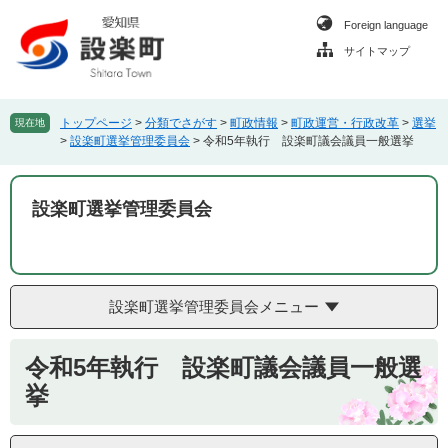
ペ
メ
Foreign language
ー
ニ
ジ
ュ
サイトマップ
の
ー
先
を
頭
飛
トップページ
>
分類でさがす
>
町政情報
>
町政運営・行政改革
>
選挙
現在地
で
ば
>
設楽町選挙管理委員会
>
令和5年執行 設楽町議会議員一般選挙
す
し
。
て
本
設楽町選挙管理委員会
文
へ
設楽町選挙管理委員会メニュー
本
令和5年執行 設楽町議会議員一般選
文
挙