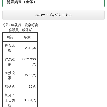
開票結果（全体）
表のサイズを切り替える
令和5年執行 設楽町議
会議員一般選挙
候補
票数
投票総
2819票
数
得票総
2792.999
数
票
有効投
2793票
票
無効票
26票
按分に
よる切
0.001票
捨