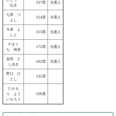
237票
当選人
弘文
七原 つ
214票
当選人
よし
今泉 よ
213票
当選人
しと
やまぐ
172票
当選人
ち 伸彦
金田 と
162票
当選人
しゆき
野口 ひ
131票
とし
たかも
り よう
106票
いちろう