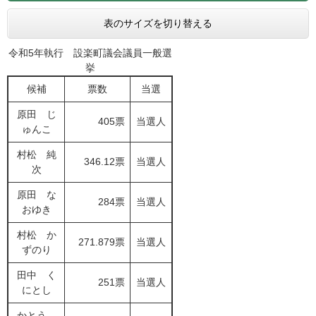
表のサイズを切り替える
令和5年執行 設楽町議会議員一般選
挙
候補
票数
当選
原田 じ
405票
当選人
ゅんこ
村松 純
346.12票
当選人
次
原田 な
284票
当選人
おゆき
村松 か
271.879票
当選人
ずのり
田中 く
251票
当選人
にとし
かとう