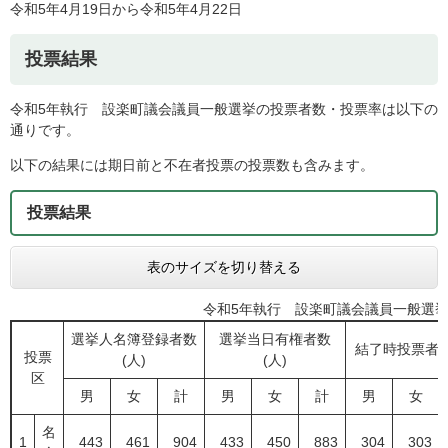
令和5年4月19日から令和5年4月22日
投票結果
令和5年執行 設楽町議会議員一般選挙の投票者数・投票率は以下の
通りです。
以下の結果には期日前と不在者投票の投票数も含みます。
投票結果
表のサイズを切り替える
令和5年執行 設楽町議会議員一般選
選挙人名簿登録者数
選挙当日有権者数
結了時投票者数
投票
(人)
(人)
区
男
女
計
男
女
計
男
女
名
1
443
461
904
433
450
883
304
303