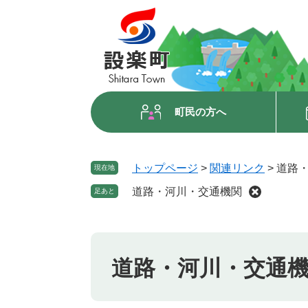
ペ
メ
ー
ニ
ジ
ュ
の
ー
先
を
頭
飛
で
ば
町民の方へ
す
し
。
て
本
トップページ
>
関連リンク
>
道路
現在地
文
へ
道路・河川・交通機関
足あと
本
文
道路・河川・交通