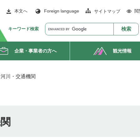
本文へ
Foreign language
閲
サイトマップ
G
キーワード検索
o
o
g
企業・事業者の方へ
観光情報
l
e
カ
ス
・河川・交通機関
タ
ム
検
索
機関