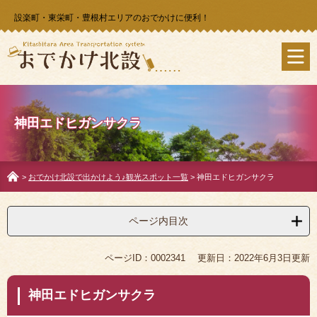
ペ
メ
設楽町・東栄町・豊根村エリアのおでかけに便利！
ー
ニ
ジ
ュ
の
ー
先
を
頭
飛
で
ば
す
し
神田エドヒガンサクラ
。
て
本
文
へ
>
おでかけ北設で出かけよう♪観光スポット一覧
>
神田エドヒガンサクラ
ページ内目次
本
ページID：0002341
更新日：2022年6月3日更新
文
神田エドヒガンサクラ