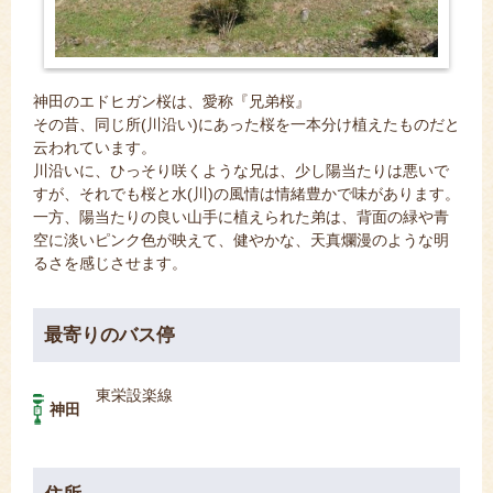
神田のエドヒガン桜は、愛称『兄弟桜』
その昔、同じ所(川沿い)にあった桜を一本分け植えたものだと
云われています。
川沿いに、ひっそり咲くような兄は、少し陽当たりは悪いで
すが、それでも桜と水(川)の風情は情緒豊かで味があります。
一方、陽当たりの良い山手に植えられた弟は、背面の緑や青
空に淡いピンク色が映えて、健やかな、天真爛漫のような明
るさを感じさせます。
最寄りのバス停
東栄設楽線
神田