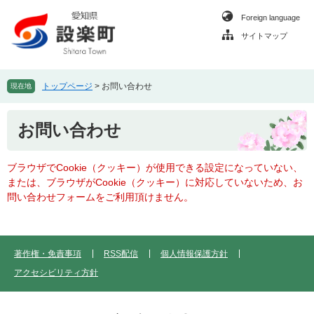
ペ
メ
Foreign language
ー
ニ
ジ
ュ
サイトマップ
の
ー
先
を
頭
飛
トップページ
>
お問い合わせ
現在地
で
ば
す
し
本
。
て
お問い合わせ
文
本
文
ブラウザでCookie（クッキー）が使用できる設定になっていない、
へ
または、ブラウザがCookie（クッキー）に対応していないため、お
問い合わせフォームをご利用頂けません。
著作権・免責事項
RSS配信
個人情報保護方針
アクセシビリティ方針